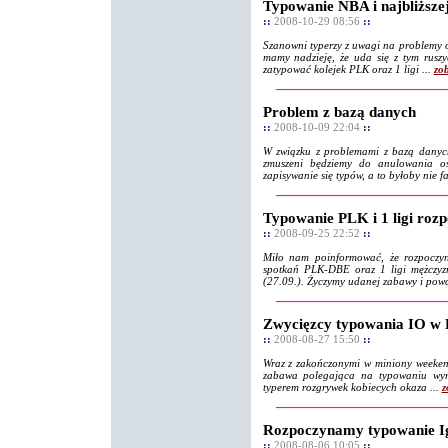
Typowanie NBA i najbliższej 
::
2008-10-29 08:56
::
Szanowni typerzy z uwagi na problemy o
mamy nadzieję, że uda się z tym rusz
zatypować kolejek PLK oraz 1 ligi ...
zo
Problem z bazą danych
::
2008-10-09 22:04
::
W związku z problemami z bazą danych
zmuszeni będziemy do anulowania os
zapisywanie się typów, a to byłoby nie fa
Typowanie PLK i 1 ligi rozp
::
2008-09-25 22:52
::
Miło nam poinformować, że rozpoczyn
spotkań PLK-DBE oraz 1 ligi mężczyzn
(27.09.). Życzymy udanej zabawy i powo
Zwycięzcy typowania IO w 
::
2008-08-27 15:50
::
Wraz z zakończonymi w miniony weekend
zabawa polegająca na typowaniu wyni
typerem rozgrywek kobiecych okaza ...
z
Rozpoczynamy typowanie I
::
2008-08-06 10:05
::