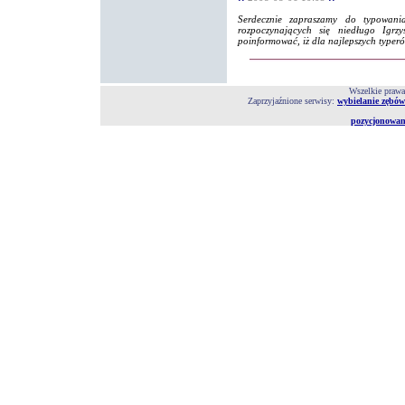
Serdecznie zapraszamy do typowani
rozpoczynających się niedługo Igrz
poinformować, iż dla najlepszych typeró
Wszelkie prawa
Zaprzyjaźnione serwisy:
wybielanie zębó
pozycjonowan