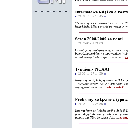
Internetowa książka o kosz
::
2009-12-07 13:45
::
Wspieramy www.czarownice.kosz.pl - "C
koszykówki. Mini powieść powstała w wyni
Sezon 2008/2009 za nami
::
2009-05-31 21:09
::
Gratulujemy najlepszym typerom naszeg
były różne problemy z typowaniem (m.in
natłok różnych obowiązków mocno ...
z
Typujemy NCAA!
::
2008-11-27 14:30
::
Rozpoczyna się kolejny sezon NCAA i ty
- pierwsze mecze już 29 listopada (s
zaprzyjaźnionemu se ...
zobacz całość
Problemy związane z typo
::
2008-11-09 23:58
::
Informujemy, że kolejka nr 9 z dnia 8.1
przez skrypt zliczający naliczona pod
typowania NBA do czasu doko ...
zobacz