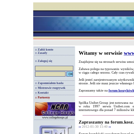
:: Załóż konto
Witamy w serwisie
www
:: Zasady
:: Zaloguj się
Znajdujesz się na stronach serwisu um
Zabawa polega na typowaniu wyników, 
w ciągu całego sezonu. Cały czas rywaliz
Jeśli jesteś zarejestrowanym użytkown
:: Zapomniałem hasła
stronie. Jeśli nie masz jeszcze własnego 
:: Mistrzowie rozgrywek
Zapraszamy także na
forum koszykówk
:: Kontakt
:: Partnerzy
Spółka Unibet Group jest notowana n
w roku 1997 serwis Unibet.com of
internetowego dla ponad 7 milionów kli
www.collegehoops.pl
Zapraszamy na forum.kosz.
::
2012-01-30 15:40
::
Forum koszykówki www.forum.kosz.pl zap